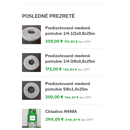
POSLEDNÉ PREZRETÉ
Predizolované medené
potrubie 1/4-1/2x0,8x25m
205,00
€
170,83
€
bez DPH
Predizolované medené
potrubie 1/4-3/8x0,8x25m
175,00
€
145,83
€
bez DPH
Predizolované medené
potrubie 5/8x1,0x25m
200,00
€
166,67
€
bez DPH
Chladivo R449A
296,00
€
246,67
€
bez DPH