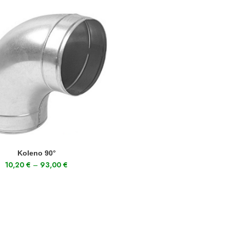
SELECT OPTIONS
Koleno 90°
10,20
€
–
93,00
€