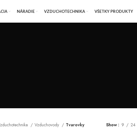
ÁCIA
NÁRADIE
VZDUCHOTECHNIKA
VŠETKY PRODUKTY
zduchotechnika
Vzduchovody
Tvarovky
Show
9
24