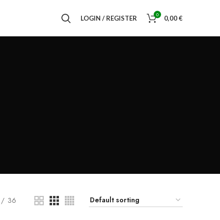
0
LOGIN / REGISTER
0,00
€
36