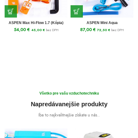
ASPEN Max Hi-Flow 1.7 (Kópia)
ASPEN Mini Aqua
54,00
€
87,00
€
45,00
€
bez DPH
72,50
€
bez DPH
Something completely new
Všetko pre vašu vzduchotechniku
Accessories for watch
Cases for Phone
Napredávanejšie produkty
Straps of Any Color
TO SHOP
Iba to najkvalitnejšie získate u nás...
TO SHOP